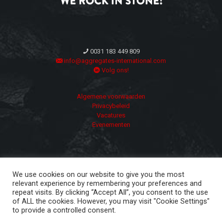
0031 183 449 809
info@aggregates-international.com
Volg ons!
Algemene voorwaarden
Privacybeleid
Vacatures
Evenementen
We use cookies on our website to give you the most
relevant experience by remembering your preferences and
repeat visits. By clicking “Accept All”, you consent to the use
of ALL the cookies. However, you may visit "Cookie Settings"
Copyright ©
2026 | Aggregates International | All Rights
to provide a controlled consent.
Reserved