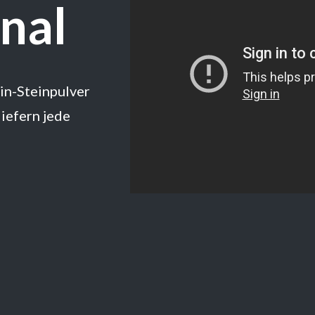
onal
ein-Steinpulver
liefern jede